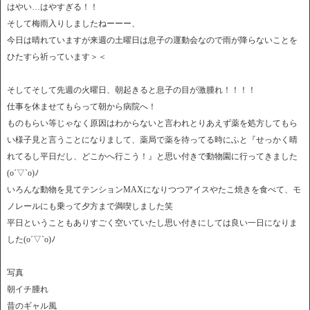
はやい…はやすぎる！！
そして梅雨入りしましたねーーー、
今日は晴れていますが来週の土曜日は息子の運動会なので雨が降らないことを
ひたすら祈っています＞＜
そしてそして先週の火曜日、朝起きると息子の目が激腫れ！！！！
仕事を休ませてもらって朝から病院へ！
ものもらい等じゃなく原因はわからないと言われとりあえず薬を処方してもら
い様子見と言うことになりまして、薬局で薬を待ってる時にふと『せっかく晴
れてるし平日だし、どこかへ行こう！』と思い付きで動物園に行ってきました
(o´▽`o)ﾉ
いろんな動物を見てテンションMAXになりつつアイスやたこ焼きを食べて、モ
ノレールにも乗って夕方まで満喫しました笑
平日ということもありすごく空いていたし思い付きにしては良い一日になりま
した(o´▽`o)ﾉ
写真
朝イチ腫れ
昔のギャル風