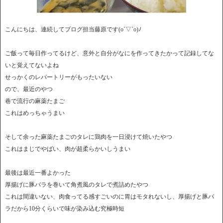
こんにちは、連続してブログ担当藤原です(o´▽`o)ﾉ
ご飯って毎日作ってるけど、意外と自分がなにを作ってきたかって記録してな
いと覚えてないよね
せっかくのレパートリーがもったいない
ので、最近のやつ
巷で流行の麻薬たまご
これはめっちゃうまい
そして余った麻薬たまごのタレに鶏肉を一日浸けて焼いたやつ
これはまじでやばい、肉が超柔らかいしうまい
最後は最近一番よかった
厚揚げに豚バラを巻いて角煮風のタレで煮詰めたやつ
これは間違いない、肉食ってる感すごいのに胃はモタれないし、厚揚げと豚バ
ラだから10分くらいで味が染み込む究極時短