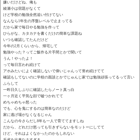
嫌いだけどね、俺も
綾瀬小は宿題がなくて
けど学校の勉強全然追い付けてない
なんなら1年生の序盤レベルで止まってる
だから家で毎日やる勉強を作って
ひらがな、カタカナを書くだけの簡単な課題ね
いつも確認してたんだけど
今年の2月くらいから、帰宅して
勉強やった？ってご飯作る片手間とかで聞いて
うん！やったよ！
って毎日言われ続けて
アホみたいによく確認しないで偉いじゃんって誉め続けてて
確認もしてないのに学校の面談とかでじゅんじ家では勉強頑張ってるって言い
ふらして
一昨日久しぶりに確認したらノート真っ白
一ヶ月近く平気な顔で嘘つかれてて
めちゃめちゃ怒った
でも、心を鬼にするのは簡単なのだけど
家に逃げ場がなくなるじゃん
こんなの今さらだし8年も一人で育ててますしね
だから、どれだけ怒っても引きずらないをモットーにしてて
けど、それはよくなかったのかもしれない
反省を出来なさすぎる