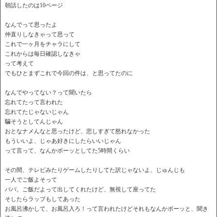
朝話したのは10ページ
なんでって思ったよ
仲直りしなきゃって思って
これで一ヶ月をチャラにして
これからは毎日確認しなきゃ
って考えて
でもひとまずこれで今回の件は、と思ってたのに
なんでやってない？って聞いたら
忘れてたって言われた
忘れてたじゃないじゃん
騙そうとしてんじゃん
おとなナメんなと思ったけど、悲しすぎて怒れなかった
もういいよ、じゃあ好きにしたらいいじゃん
って言って、なんかボーッとしてた5時間くらい
その間、テレビみたりゲームしたりしてた訳じゃないよ、じゅんじも
一人でご飯よそって
パパ、ご飯だよって出してくれたけど、無視して座ってた
そしたらラップもしてあった
お風呂沸かして、お風呂入ろ！って言われたけどそれもなんかボーッと、聞き