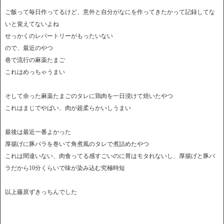
ご飯って毎日作ってるけど、意外と自分がなにを作ってきたかって記録してな
いと覚えてないよね
せっかくのレパートリーがもったいない
ので、最近のやつ
巷で流行の麻薬たまご
これはめっちゃうまい
そして余った麻薬たまごのタレに鶏肉を一日浸けて焼いたやつ
これはまじでやばい、肉が超柔らかいしうまい
最後は最近一番よかった
厚揚げに豚バラを巻いて角煮風のタレで煮詰めたやつ
これは間違いない、肉食ってる感すごいのに胃はモタれないし、厚揚げと豚バ
ラだから10分くらいで味が染み込む究極時短
以上藤原ずきっちんでした