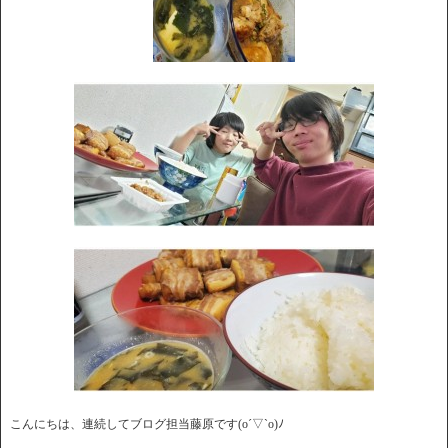
こんにちは、連続してブログ担当藤原です(o´▽`o)ﾉ