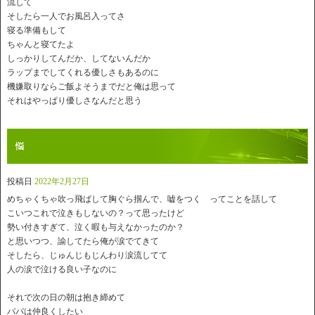
流して
そしたら一人でお風呂入ってさ
寝る準備もして
ちゃんと寝てたよ
しっかりしてんだか、してないんだか
ラップまでしてくれる優しさもあるのに
機嫌取りならご飯よそうまでだと俺は思って
それはやっぱり優しさなんだと思う
悩
投稿日
2022年2月27日
めちゃくちゃ吹っ飛ばして胸ぐら掴んで、嘘をつく ってことを話して
こいつこれで泣きもしないの？って思ったけど
勢い付きすぎて、泣く暇も与えなかったのか？
と思いつつ、諭してたら俺が涙でてきて
そしたら、じゅんじもじんわり涙流してて
人の涙で泣ける良い子なのに
それで次の日の朝は抱き締めて
パパは仲良くしたい