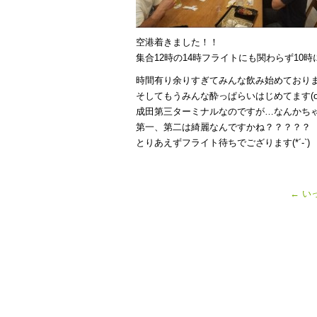
空港着きました！！
集合12時の14時フライトにも関わらず10
時間有り余りすぎてみんな飲み始めており
そしてもうみんな酔っぱらいはじめてます(o´▽
成田第三ターミナルなのですが…なんかち
第一、第二は綺麗なんですかね？？？？？
とりあえずフライト待ちでござります(*´-`)
←
い