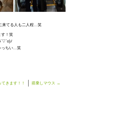
時に来てる人も二人程…笑
ます！笑
`o)ﾉ
ゃっちい…笑
ってきます！！
搭乗しマウス
→