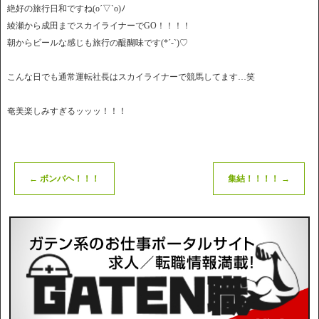
絶好の旅行日和ですね(o´▽`o)ﾉ
綾瀬から成田までスカイライナーでGO！！！！
朝からビールな感じも旅行の醍醐味です(*´-`)♡
こんな日でも通常運転社長はスカイライナーで競馬してます…笑
奄美楽しみすぎるッッッ！！！
←
ボンバヘ！！！
集結！！！！
→