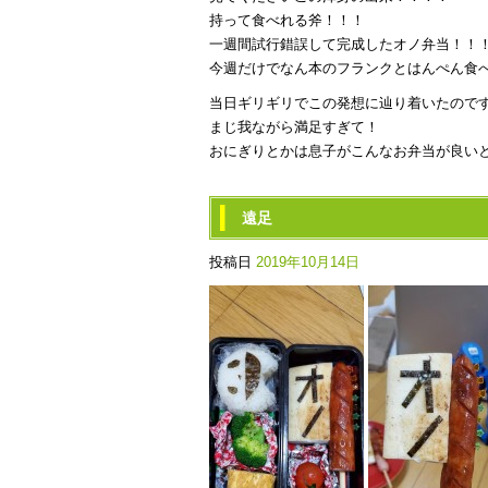
持って食べれる斧！！！
一週間試行錯誤して完成したオノ弁当！！
今週だけでなん本のフランクとはんぺん食
当日ギリギリでこの発想に辿り着いたので
まじ我ながら満足すぎて！
おにぎりとかは息子がこんなお弁当が良い
遠足
投稿日
2019年10月14日