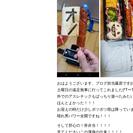
おはようございます、ブログ担当藤原です(o´▽
土曜日の遠足無事に行ってこれました(*TーT
外でのアスレチックもばっちり遊べたみた
ほんとよかった！！！
お迎えの時だけ少しポツポツ雨は降ってい
晴れ男パワー全開ですね！！！
そして肝心の！斧弁当！！！！
見てくださいこの渾身の出来！！！！