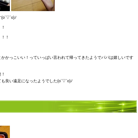
▽`o)ﾉ
！！
！！！
とかかっこいい！っていっぱい言われて帰ってきたようでパパは嬉しいです
発！
良い遠足になったようでした(o´▽`o)ﾉ