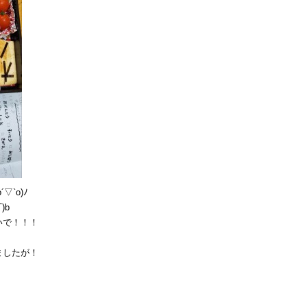
`o)ﾉ
)b
いで！！！
ましたが！