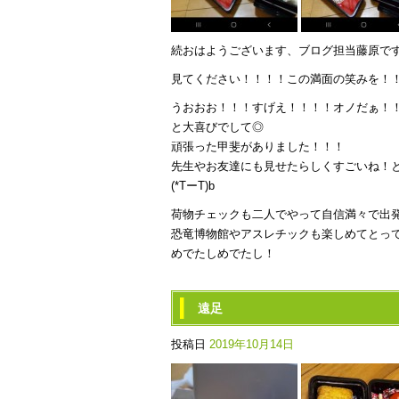
続おはようございます、ブログ担当藤原です(o´
見てください！！！！この満面の笑みを！
うおおお！！！すげえ！！！！オノだぁ！
と大喜びでして◎
頑張った甲斐がありました！！！
先生やお友達にも見せたらしくすごいね！
(*TーT)b
荷物チェックも二人でやって自信満々で出
恐竜博物館やアスレチックも楽しめてとっても
めでたしめでたし！
遠足
投稿日
2019年10月14日