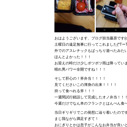
おはようございます、ブログ担当藤原です(o´▽
土曜日の遠足無事に行ってこれました(*TーT
外でのアスレチックもばっちり遊べたみた
ほんとよかった！！！
お迎えの時だけ少しポツポツ雨は降ってい
晴れ男パワー全開ですね！！！
そして肝心の！斧弁当！！！！
見てくださいこの渾身の出来！！！！
持って食べれる斧！！！
一週間試行錯誤して完成したオノ弁当！！
今週だけでなん本のフランクとはんぺん食
当日ギリギリでこの発想に辿り着いたので
まじ我ながら満足すぎて！
おにぎりとかは息子がこんなお弁当が良い