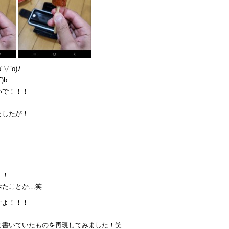
`o)ﾉ
)b
いで！！！
ましたが！
！！
べたことか…笑
すよ！！！
と書いていたものを再現してみました！笑