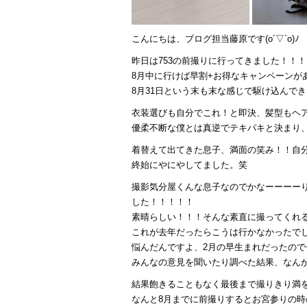
こんにちは、ブログ担当藤原です(o´▽`o)ﾉ
昨日は753の前撮りに行ってきました！！！
8月中に行けば早割+お得なキャンペーンが
8月31日という末も末な感じで駆け込んで
衣装選びも自分でこれ！と即決、髪型もヘ
優柔不断な僕とは真逆でテキパキと決まり
着替えて出てきた息子、満面の笑み！！自
終始にやにやしてました。笑
撮影気分屋くんな息子なのでかなーーーー
した！！！！！
素晴らしい！！！そんな素直に撮ってくれ
これが去年だったらこうは行かなかったで
悩んだんですよ、2月の早生まれだったの
みんなの意見を聞いたり調べた結果、なん
結果飽きることもなく最後まで撮りきり満
なんと8月までに前撮りするとお宮参りの時