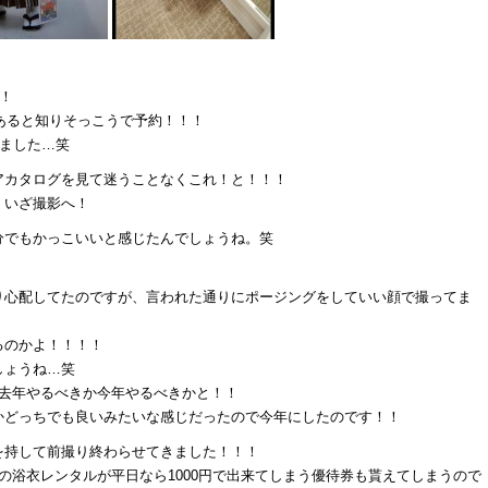
！
あると知りそっこうで予約！！！
きました…笑
アカタログを見て迷うことなくこれ！と！！！
、いざ撮影へ！
分でもかっこいいと感じたんでしょうね。笑
り心配してたのですが、言われた通りにポージングをしていい顔で撮ってま
るのかよ！！！！
しょうね…笑
で去年やるべきか今年やるべきかと！！
かどっちでも良いみたいな感じだったので今年にしたのです！！
を持して前撮り終わらせてきました！！！
の浴衣レンタルが平日なら1000円で出来てしまう優待券も貰えてしまうので