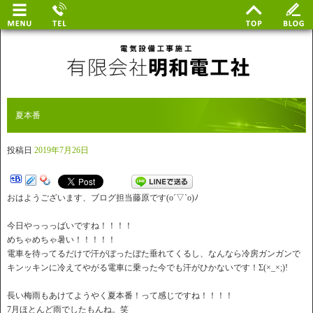
夏本番
投稿日
2019年7月26日
おはようございます、ブログ担当藤原です(o´▽`o)ﾉ
今日やっっっばいですね！！！！
めちゃめちゃ暑い！！！！！
電車を待ってるだけで汗がぼったぼた垂れてくるし、なんなら冷房ガンガンで
キンッキンに冷えてやがる電車に乗った今でも汗がひかないです！Σ(×_×;)!
長い梅雨もあけてようやく夏本番！って感じですね！！！！
7月ほとんど雨でしたもんね。笑