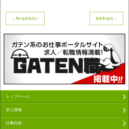
←
Re:ものもらい
わすれもの
→
トップページ
求人情報
仕事内容