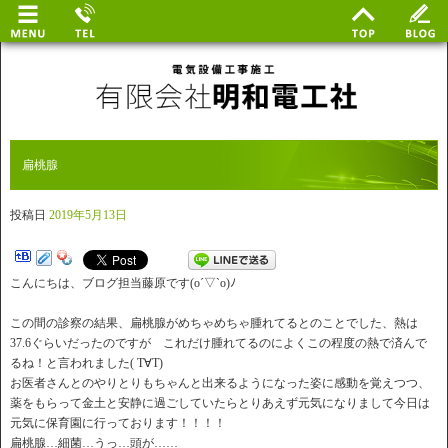
扁桃腺
投稿日
2019年5月13日
こんにちは、ブログ担当藤原です(o´▽`o)ﾉ
この間の診察の結果、扁桃腺がめちゃめちゃ腫れてるとのことでした、熱は
37.6ぐらいだったのですが これだけ腫れてるのによくこの程度の熱で済んで
るね！と言われました( T∀T)
お医者さんとのやりとりもちゃんと出来るようになった姿に感動を覚えつつ、
薬をもらって金土と安静に過ごしていたらとりあえず元気になりまして今日は
元気に保育園に行っております！！！！
扁桃腺…細菌…うっ…頭が……