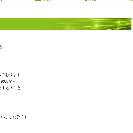
っております…
9:00から！
わるとのこと…
した(^_^;)