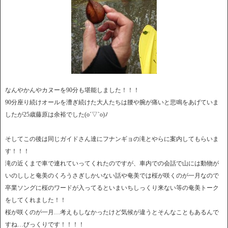
なんやかんやカヌーを90分も堪能しました！！！
90分座り続けオールを漕ぎ続けた大人たちは腰や腕が痛いと悲鳴をあげていま
したが25歳藤原は余裕でした(o´▽`o)ﾉ
そしてこの後は同じガイドさん達にフナンギョの滝とやらに案内してもらいま
す！！！
滝の近くまで車で連れていってくれたのですが、車内での会話で山には動物が
いのししと奄美のくろうさぎしかいない話や奄美では桜が咲くのが一月なので
卒業ソングに桜のワードが入ってるといまいちしっくり来ない等の奄美トーク
をしてくれました！！
桜が咲くのが一月…考えもしなかったけど気候が違うとそんなこともあるんで
すね…びっくりです！！！！