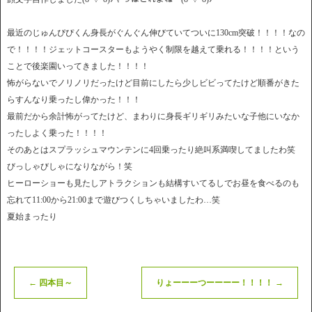
最近のじゅんぴぴくん身長がぐんぐん伸びていてついに130cm突破！！！！なの
で！！！！ジェットコースターもようやく制限を越えて乗れる！！！！という
ことで後楽園いってきました！！！！
怖がらないでノリノリだったけど目前にしたら少しビビってたけど順番がきた
らすんなり乗ったし偉かった！！！
最前だから余計怖がってたけど、まわりに身長ギリギリみたいな子他にいなか
ったしよく乗った！！！！
そのあとはスプラッシュマウンテンに4回乗ったり絶叫系満喫してましたわ笑
びっしゃびしゃになりながら！笑
ヒーローショーも見たしアトラクションも結構すいてるしでお昼を食べるのも
忘れて11:00から21:00まで遊びつくしちゃいましたわ…笑
夏始まったり
←
四本目～
りょーーーつーーーー！！！！
→