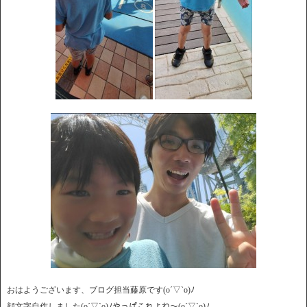
おはようございます、ブログ担当藤原です(o´▽`o)ﾉ
顔文字自作しました(o´▽`o)ﾉやっぱこれよね～(o´▽`o)ﾉ