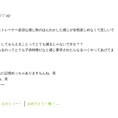
`o)ﾉ
にトレーナー必須な感じ秋のほんわかした感じが全然楽しめなくて悲しいで
きしてもらえることってとても減るじゃないですか？？
れるのってとても子供特権だなと感じ要求されたらなるべくやってあげてま
れた記憶めっちゃありますもんね。笑
ね。笑
ーー
←
えのぐぅー！
おめでとう！俺！
→