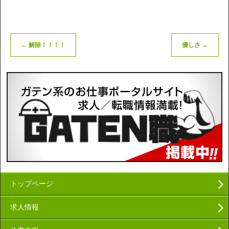
←
解除！！！！
優しさ
→
トップページ
求人情報