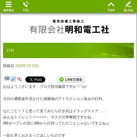
行列
投稿日
2020年3月16日
おはようございます、ブログ担当藤原です(o´▽`o)ﾉ
今日の通勤途中見かけた遊園地のアトラクション並みの行列。
なにごと！？と思って見てみたら行き先はドラッグストア……
みんなトイレットペーパー、マスクの争奪戦ですかね…
9時オープンの店に8時から行列ってただごとじゃないですよねぇ
一刻も早くおさまってほしいものです