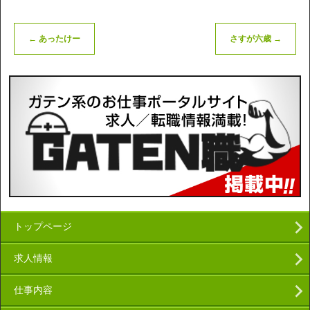
←
あったけー
さすが六歳
→
トップページ
求人情報
仕事内容