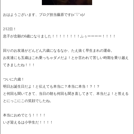
おはようございます、ブログ担当藤原です(o´▽`o)ﾉ
2/12日！
息子が念願の6歳になりました！！！！！！！！ふぅーーーー！！！！
回りのお友達がどんどん六歳になるなか、たえ抜く早生まれの運命。
お友達にも五歳はこれ乗っちゃダメだよ！とか言われて苦しい時期を乗り越え
てきましたね！！！
ついに六歳！
明日お誕生日だよ！と伝えても本当に？本当に本当！？！？
と何回も聞いてきて、当日の朝も何回も聞き直してきて、本当だよ！と答える
とにっこにこの笑顔でしたね。
本当におめでとう！！！！
いざ迎えるは小学生だ！！！！