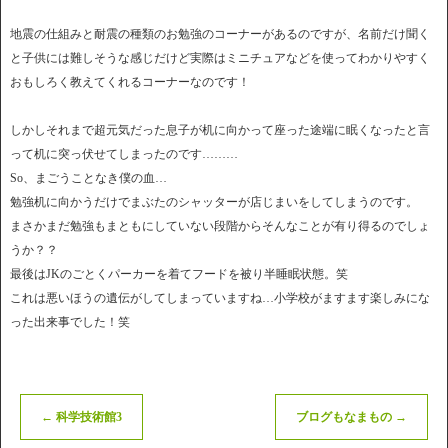
地震の仕組みと耐震の種類のお勉強のコーナーがあるのですが、名前だけ聞く
と子供には難しそうな感じだけど実際はミニチュアなどを使ってわかりやすく
おもしろく教えてくれるコーナーなのです！
しかしそれまで超元気だった息子が机に向かって座った途端に眠くなったと言
って机に突っ伏せてしまったのです………
So、まごうことなき僕の血…
勉強机に向かうだけでまぶたのシャッターが店じまいをしてしまうのです。
まさかまだ勉強もまともにしていない段階からそんなことが有り得るのでしょ
うか？？
最後はJKのごとくパーカーを着てフードを被り半睡眠状態。笑
これは悪いほうの遺伝がしてしまっていますね…小学校がますます楽しみにな
った出来事でした！笑
←
科学技術館3
ブログもなまもの
→