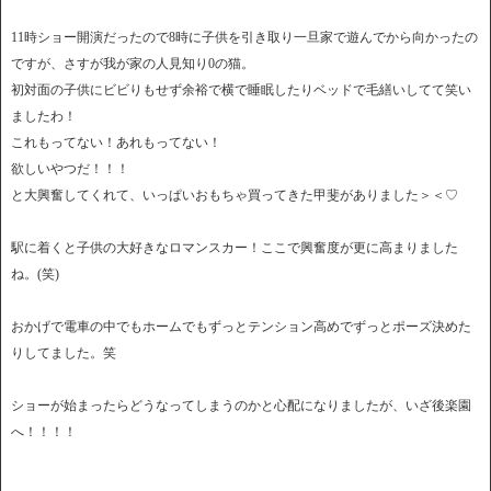
11時ショー開演だったので8時に子供を引き取り一旦家で遊んでから向かったの
ですが、さすが我が家の人見知り0の猫。
初対面の子供にビビりもせず余裕で横で睡眠したりベッドで毛繕いしてて笑い
ましたわ！
これもってない！あれもってない！
欲しいやつだ！！！
と大興奮してくれて、いっぱいおもちゃ買ってきた甲斐がありました＞＜♡
駅に着くと子供の大好きなロマンスカー！ここで興奮度が更に高まりました
ね。(笑)
おかげで電車の中でもホームでもずっとテンション高めでずっとポーズ決めた
りしてました。笑
ショーが始まったらどうなってしまうのかと心配になりましたが、いざ後楽園
へ！！！！